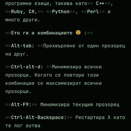
програмни езици, такива като
C++
,
Ruby, C#,
Python
,
Perl
и
много други.
Ето ги и комбинациите
:
Alt-tab:
Прехвърляне от един прозорец
на друг.
Ctrl-alt-d:
Минимизира всички
прозорци. Когато се повтори тази
комбинация се максимизират всички
прозорци.
Alt-F9:
Минимизира текущия прозорец
Ctrl-Alt-Backspace:
Рестартира X като
те лог аутва