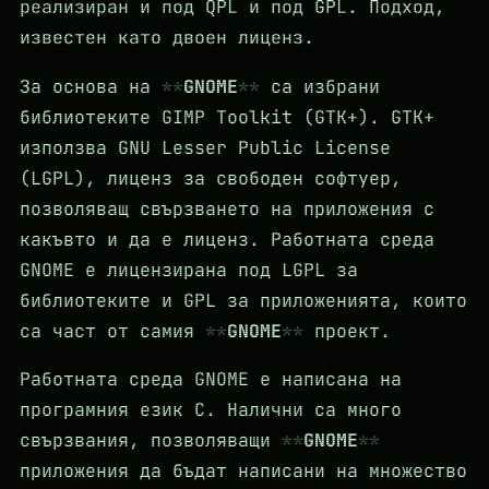
реализиран и под QPL и под GPL. Подход,
известен като двоен лиценз.
За основа на
GNOME
са избрани
библиотеките GIMP Toolkit (GTK+). GTK+
използва GNU Lesser Public License
(LGPL), лиценз за свободен софтуер,
позволяващ свързването на приложения с
какъвто и да е лиценз. Работната среда
GNOME е лицензирана под LGPL за
библиотеките и GPL за приложенията, които
са част от самия
GNOME
проект.
Работната среда GNOME е написана на
програмния език C. Налични са много
свързвания, позволяващи
GNOME
приложения да бъдат написани на множество