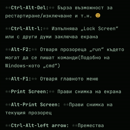
Ctrl-Alt-Del:
Бърза възможност за
рестартиране/изключване и т.н.
Ctrl-Alt-l:
Изпълнява „Lock Screen“
или с други думи заключва екрана
Alt-F2:
Отваря прозореца „run“ където
могат да се пишат команди(Подобно на
Windows-кото „cmd“)
Alt-F1:
Отваря главното меню
Print Screen:
Прави снимка на екрана
Alt-Print Screen:
Прави снимка на
текущия прозорец
Ctrl-Alt-left arrow:
Премества