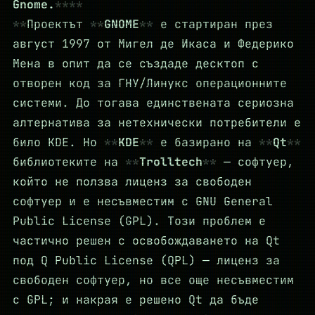
Gnome.
Проектът
GNOME
е стартиран през
август 1997 от Мигел де Икаса и Федерико
Мена в опит да се създаде десктоп с
отворен код за ГНУ/Линукс операционните
системи. До тогава единствената сериозна
алтернатива за нетехнически потребители е
било KDE. Но
KDE
е базирано на
Qt
библиотеките на
Trolltech
— софтуер,
който не ползва лиценз за свободен
софтуер и е несъвместим с GNU General
Public License (GPL). Този проблем е
частично решен с освобождаването на Qt
под Q Public License (QPL) — лиценз за
свободен софтуер, но все още несъвместим
с GPL; и накрая е решено Qt да бъде