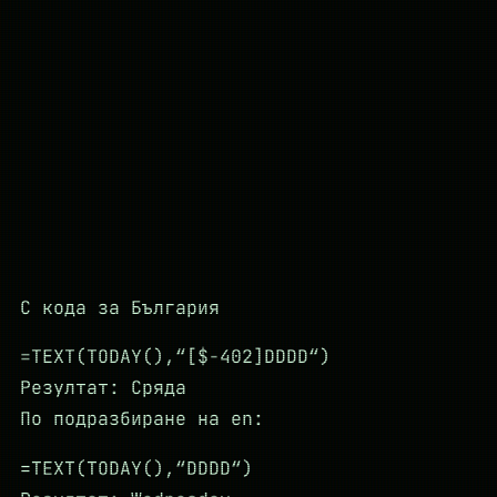
С кода за България
=TEXT(TODAY(),“[$-402]DDDD“)
Резултат: Сряда
По подразбиране на en:
=TEXT(TODAY(),“DDDD“)