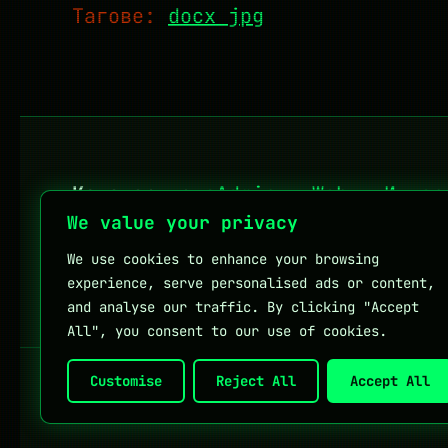
Тагове:
docx jpg
Категории:
sAdmin
·
Web
·
Интер
We value your privacy
We use cookies to enhance your browsing
Личен блог на Мартин Петров
experience, serve personalised ads or content,
and analyse our traffic. By clicking "Accept
All", you consent to our use of cookies.
Customise
Reject All
Accept All
Полезни връзки:
DHStudio
KapkaMe