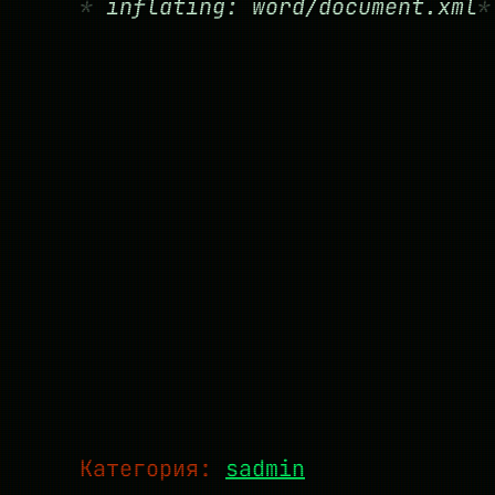
inflating: word/document.xml
Категория:
sadmin