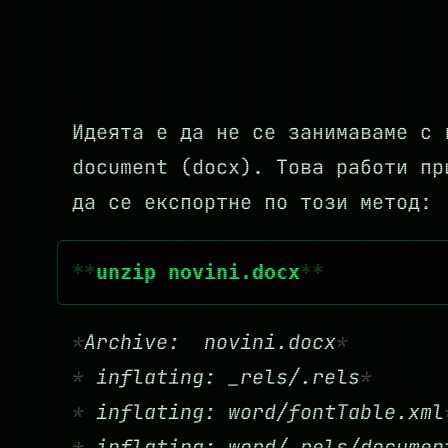
Идеята е да не се занимаваме с 
document (docx). Това работи пр
да се експортне по този метод:
unzip novini.docx
Archive: novini.docx
inflating: _rels/.rels
inflating: word/fontTable.xml
inflating: word/_rels/documen