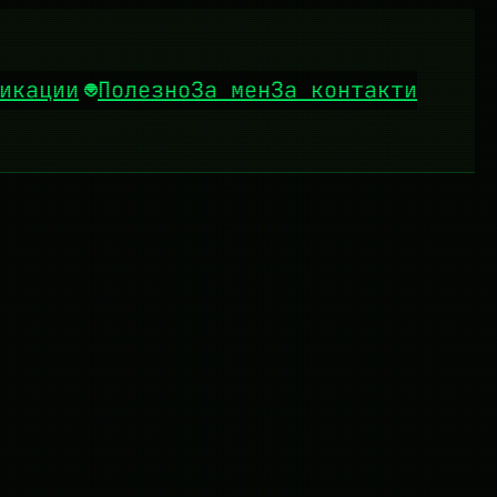
икации
Полезно
За мен
За контакти