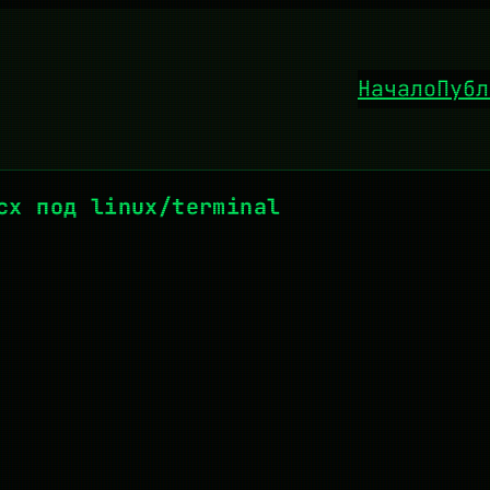
Начало
Публ
cx под linux/terminal