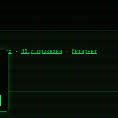
есно
·
Общи приказки
·
Интернет
d