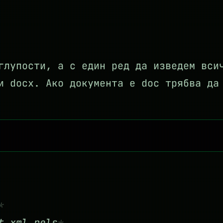
глупости, а с един ред да изведем вси
и docx. Ако документа е doc трябва да
t.xml.rels