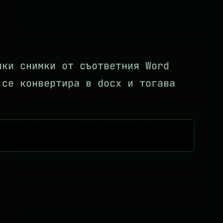
чки снимки от съответния Word
 се конвертира в docx и тогава