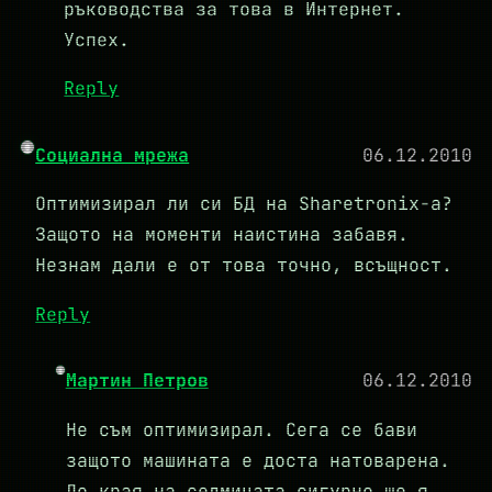
ръководства за това в Интернет.
Успех.
Reply
Социална мрежа
06.12.2010
Оптимизирал ли си БД на Sharetronix-a?
Защото на моменти наистина забавя.
Незнам дали е от това точно, всъщност.
Reply
Мартин Петров
06.12.2010
Не съм оптимизирал. Сега се бави
защото машината е доста натоварена.
До края на седмицата сигурно ще я