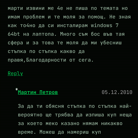
марти извини ме 4е не пиша по темата но
имам проблем и те моля за помощ. Не зная
как то4но да си инсталирам windows 7
64bt на лаптопа. Много съм бос във тая
сфера и за това те моля да ми убесниш
стъпка по стъпка какво да
правя,Благодарности от сега.
Reply
Мартин Петров
05.12.2010
За да ти обясня стъпка по стъпка най-
вероятно ще трябва да изпиша куп неща
за което меко казано нямам никакво
време. Можеш да намериш куп