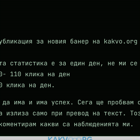
убликация за новия банер на kakvo.org
та статистика е за един ден, не ми се
0- 110 клика на ден
0 клика на ден.
 да има и има успех. Сега ще пробвам 
а излиза само при превод на текст. То
коментирам какви са наблюденията ми.