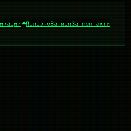
икации
Полезно
За мен
За контакти