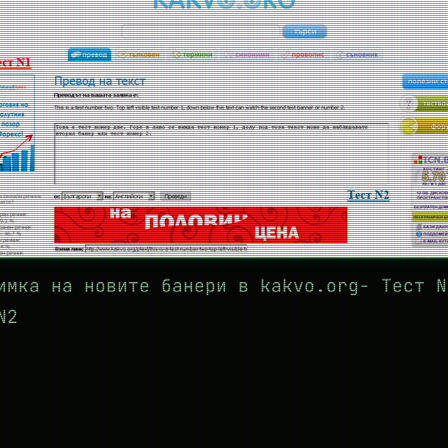
имка на новите банери в kakvo.org- Тест N
N2