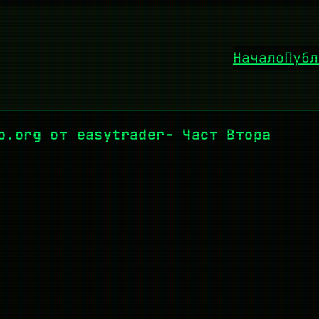
Начало
Публ
o.org от easytrader- Част Втора