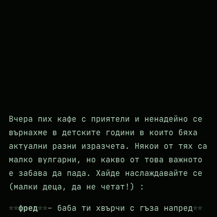
Вчера пих кафе с приятели и ненадейно се
върнахме в детските години в които бяха
актуални разни изразчета. Някои от тях са
малко вулгарни, но какво от това важното
е забава да пада. Хайде наслаждавайте се
(малки деца, да не четат!) :
фред
– баба ти хвърчи с гъза напред